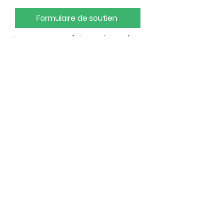
Formulaire de soutien
Ou vous pouvez faire un don en ligne
sur la plateforme «HELLOASSO».
Don en ligne
Pour plus d'informations, vous
pouvez télécharger notre plaquette.
Plaquette d'information
Un grand merci à vous !