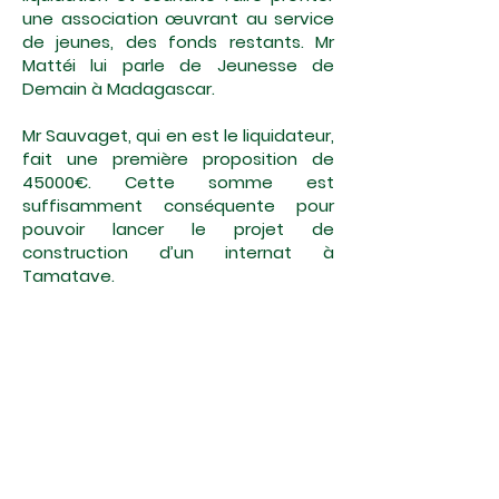
une association œuvrant au service
de jeunes, des fonds restants. Mr
Mattéi lui parle de Jeunesse de
Demain à Madagascar.
Mr Sauvaget, qui en est le liquidateur,
fait une première proposition de
45000€. Cette somme est
suffisamment conséquente pour
pouvoir lancer le projet de
construction d’un internat à
Tamatave.
Très vite les choses se mettent en
place, et Mr Sauvaget qui constate
le sérieux de ce projet accorde à la
JMDD sa confiance et la renouvellera
pendant plusieurs années.
Les photographies jointes donnent
un aperçu de l’importance de