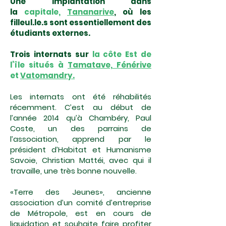
Une implantation dans
la
capitale,
Tananarive
,
où les
filleul.le.s sont essentiellement des
étudiants externes.
Trois internats sur
la côte Est de
l’île situés à
Tamatave,
Fénérive
et
Vatomandry.
Les internats ont été réhabilités
récemment. C’est au début de
l’année 2014 qu’à Chambéry, Paul
Coste, un des parrains de
l’association, apprend par le
président d’Habitat et Humanisme
Savoie, Christian Mattéi, avec qui il
travaille, une très bonne nouvelle.
«Terre des Jeunes», ancienne
association d’un comité d’entreprise
de Métropole, est en cours de
liquidation et souhaite faire profiter